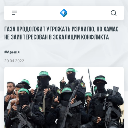
Газа продолжит угрожать Израилю, но ХАМАС
Все новости
Технологии
не заинтересован в эскалации конфликта
Политика
Спорт
#Армия
20.04.2022
В мире
Здоровье и красота
Экономика
Пресса
Общество
Статьи
Коронавирус
ЧП И КРИМИНАЛ