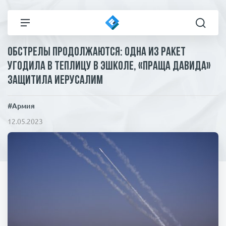
Обстрелы продолжаются: одна из ракет
Все новости
Технологии
угодила в теплицу в Эшколе, «Праща Давида»
защитила Иерусалим
Политика
Спорт
#Армия
В мире
Здоровье и красота
12.05.2023
Экономика
Пресса
Общество
Статьи
Коронавирус
ЧП И КРИМИНАЛ