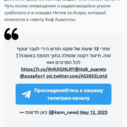
Чуть позже оповещение о надвигающейся угрозе
сработало и в мошаве Нетив ха-Асара, который
относится к совету Хоф Ашкелон.
אחרי 13 שעות של שקט: חודש הירי לעבר עוטף
עזה. תיעוד רקטה שנפלה בתוך חממה באשכול |
לכל הפרטים >>>
https://t.co/0t4UlQNLRY
@Itsik_zuarets
@pozailov1
pic.twitter.com/AS2852LmUj
Присоединяйтесь к нашему
телеграм-каналу
— כאן חדשות (@kann_news)
May 12, 2023