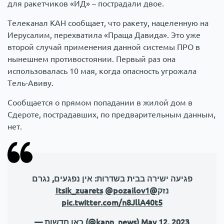
для ракетчиков «ИД» – пострадали двое.
Телеканал КАН сообщает, что ракету, нацеленную на
Иерусалим, перехватила «Праща Давида». Это уже
второй случай применения данной системы ПРО в
нынешнем противостоянии. Первый раз она
использовалась 10 мая, когда опасность угрожала
Тель-Авиву.
Сообщается о прямом попадании в жилой дом в
Сдероте, пострадавших, по предварительным данным,
нет.
פגיעה ישירה בבית בשדרות: אין נפגעים, נגרם
@pozailov1
@Itsik_zuarets
נזק
pic.twitter.com/n8JllA40t5
— כאן חדשות (@kann_news)
May 12, 2023