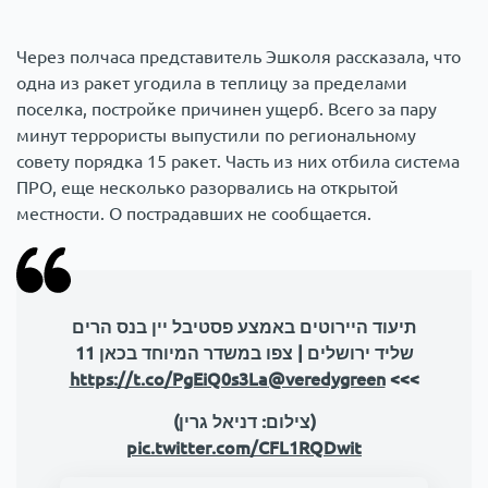
Через полчаса представитель Эшколя рассказала, что
одна из ракет угодила в теплицу за пределами
поселка, постройке причинен ущерб. Всего за пару
минут террористы выпустили по региональному
совету порядка 15 ракет. Часть из них отбила система
ПРО, еще несколько разорвались на открытой
местности. О пострадавших не сообщается.
תיעוד היירוטים באמצע פסטיבל יין בנס הרים
שליד ירושלים | צפו במשדר המיוחד בכאן 11
https://t.co/PgEiQ0s3La
@veredygreen
>>>
(צילום: דניאל גרין)
pic.twitter.com/CFL1RQDwit