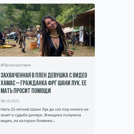
#Происшествия
#Обществ
Захваченная в плен девушка с видео
Ольга Кр
ХАМАС – гражданка ФРГ Шани Лук. Ее
клевете 
мать просит помощи
Задоров
08.10.2023
18.04.2023
Мать 22-летней Шани Лук до сих пор ничего не
В прошлом 
знает о судьбе дочери. Женщина получила
оправдал Р
видео, на котором боевики...
убийстве ш