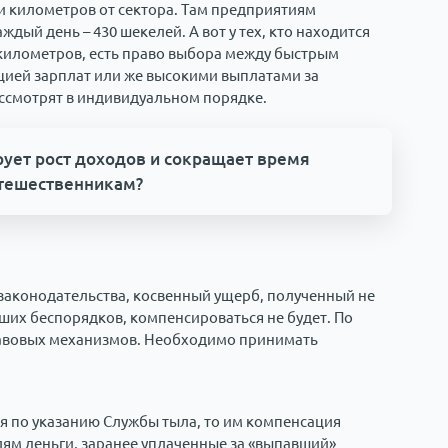
и километров от сектора. Там предприятиям
ый день – 430 шекелей. А вот у тех, кто находится
и километров, есть право выбора между быстрым
ией зарплат или же высокими выплатами за
ссмотрят в индивидуальном порядке.
рует рост доходов и сокращает время
утешественникам?
 законодательства, косвенный ущерб, полученный не
ших беспорядков, компенсироваться не будет. По
правовых механизмов. Необходимо принимать
ся по указанию Службы тыла, то им компенсация
лям деньги, заранее уплаченные за «выпавший»