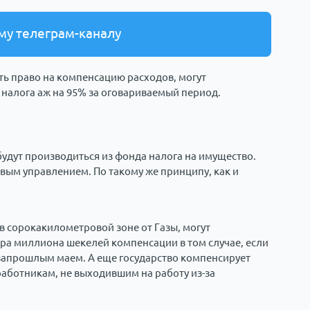
му телеграм-каналу
ть право на компенсацию расходов, могут
налога аж на 95% за оговариваемый период.
удут производиться из фонда налога на имущество.
вым управлением. По такому же принципу, как и
в сорокакилометровой зоне от Газы, могут
ора миллиона шекелей компенсации в том случае, если
озапрошлым маем. А еще государство компенсирует
аботникам, не выходившим на работу из-за