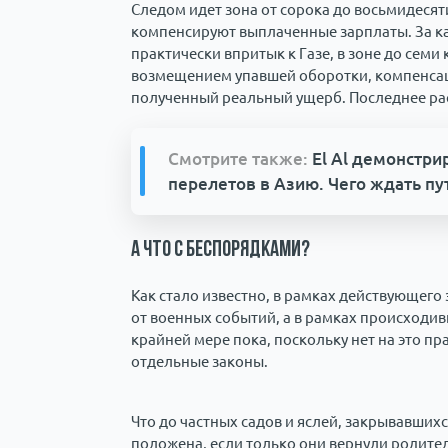
Следом идет зона от сорока до восьмидесят
компенсируют выплаченные зарплаты. За кажд
практически впритык к Газе, в зоне до сем
возмещением упавшей оборотки, компенсац
полученный реальный ущерб. Последнее ра
Смотрите также:
El Al демонстри
перелетов в Азию. Чего ждать п
А что с беспорядками?
Как стало известно, в рамках действующего
от военных событий, а в рамках происходив
крайней мере пока, поскольку нет на это 
отдельные законы.
Что до частных садов и яслей, закрывавших
положена, если только они вернули родите