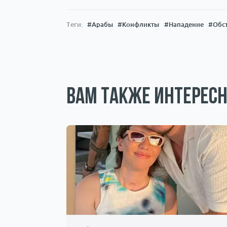
Теги:
#Арабы
#Конфликты
#Нападение
#Обс
Вам также интересн