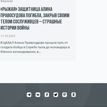
#Армия
#Происшес
«Рыжая» защитница Алина
Захвачен
Правосудова погибла, закрыв своим
ХАМАС – 
телом сослуживцев – страшные
мать пр
истории войны
08.10.2023
11.10.2023
Мать 22-ле
знает о су
В ЦАХАЛ Алина Правосудова прошла путь от
видео, на к
солдата-бойца в Службе тыла до командира в ​​
Южном командовании, в...