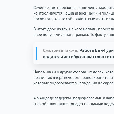
Селение, где произошел инцидент, находит
контролируется нашими военными и полици
после того, как те собирались выезжать из 
В итоге двое из тех, на кого напали, пересе
двое получили легкие травмы. По факту инц
Смотрите также:
Работа Бен-Гури
водители автобусов-шаттлов гото
Напомним и о других уголовных делах, кот
розни. Так вчера вечером правоохранители 
которых подозревают в нападении на евреев
А в Ашдоде задержан подозреваемый в напа
спокойствия также попадет на скамью подс