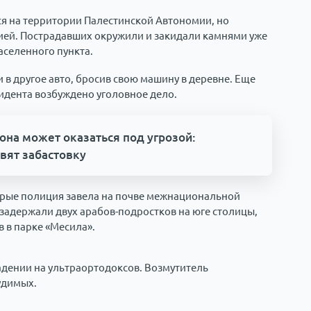
ся на территории Палестинской Автономии, но
ей. Пострадавших окружили и закидали камнями уже
населенного пункта.
ли в другое авто, бросив свою машину в деревне. Еще
идента возбуждено уголовное дело.
она может оказаться под угрозой:
вят забастовку
орые полиция завела на почве межнациональной
задержали двух арабов-подростков на юге столицы,
 в парке «Месила».
дении на ультраортодоксов. Возмутитель
удимых.