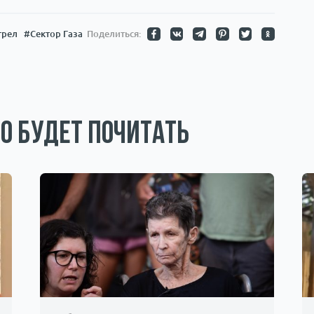
трел
#Сектор Газа
Поделиться:
о будет почитать