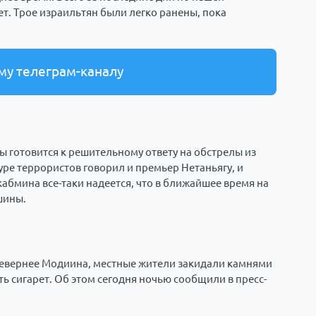
т. Трое израильтян были легко ранены, пока
му телеграм-каналу
ы готовится к решительному ответу на обстрелы из
уре террористов говорил и премьер Нетаньягу, и
кабмина все-таки надеется, что в ближайшее время на
шины.
 севернее Модиина, местные жители закидали камнями
ть сигарет. Об этом сегодня ночью сообщили в пресс-