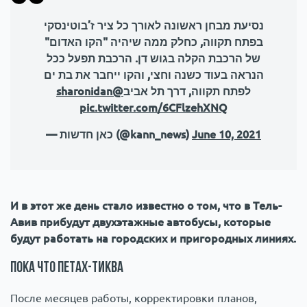
נסיעת מבחן ראשונה לאורך כל ציר ז’בוטינסקי
בפתח תקווה, כחלק ממה שיהיה "הקו האדום"
של הרכבת הקלה בגוש דן. הרכבת תפעל ככל
הנראה בעוד כשנה וחצי, והקו ייחבר את בת ים
@sharonidan
לפתח תקווה, דרך תל אביב
pic.twitter.com/6CFlzehXNQ
— כאן חדשות (@kann_news)
June 10, 2021
И в этот же день стало известно о том, что в Тель-
Авив прибудут двухэтажные автобусы, которые
будут работать на городских и пригородных линиях.
Пока что Петах-Тиква
После месяцев работы, корректировки планов,