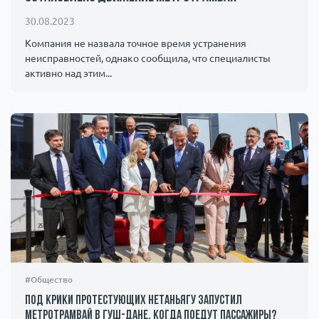
Происшествия
1000 мелочей
30.08.2023
Компания не назвала точное время устранения
неисправностей, однако сообщила, что специалисты
Армия
активно над этим...
#Общество
Под крики протестующих Нетаньягу запустил
метротрамвай в Гуш-Дане. Когда поедут пассажиры?