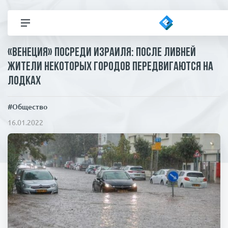
«Венеция» посреди Израиля: после ливней
Все новости
жители некоторых городов передвигаются на
лодках
Политика
#Общество
В мире
Здор
16.01.2022
Экономика
Общество
Коронавирус
ЧП