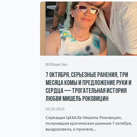
#Общество
н и
7 октября, серьезные ранения, три
месяца комы и предложение руки и
сердца — трогательная история
любви Мишель Роковицин
лышать как
флагманами
09.09.2024
Служащая ЦАХАЛа Мишель Роковицин,
получившая критические ранения 7 октября,
выздоровела, и приняла...