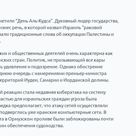
етили “День Аль-Кудса”. Духовный лидер государства,
изнес речь, в которой назвал Израиль “раковой
чали традиционные слова об оккупации Палестины и
.
их и общественных деятелей очень характерна как
нских стран. Политик, не призывающий все кары
ть удивление и подозрение. Однако обострение
леднюю очередь с намерениями премьер-министра
территорий Иудеи, Самарии и Иорданской долины.
 реакции стала недавняя кибератака на систему
частью для израильских граждан угроза была
едка предполагает, что атаку сетей осуществляли
е подверглись уже иранские компьютерные сети. В
рта в Ормузском проливе были заблокированы почти
жим обеспечения судоходства.