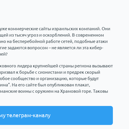
ь уже коммерческие сайты израильских компаний. Они
щей из тысяч угроз и оскорблений. В современном
зано на бесперебойной работе сетей, подобные атаки
ие задаются вопросом – не является ли эта кибер-
чей?
уховного лидера крупнейшей страны региона вызывают
ризвал к борьбе с сионистами и предрек скорый
любое сообщество и организацию, которые будут
има”. На его сайте был опубликован плакат,
манские воины с оружием на Храмовой горе. Таковы
му телеграм-каналу