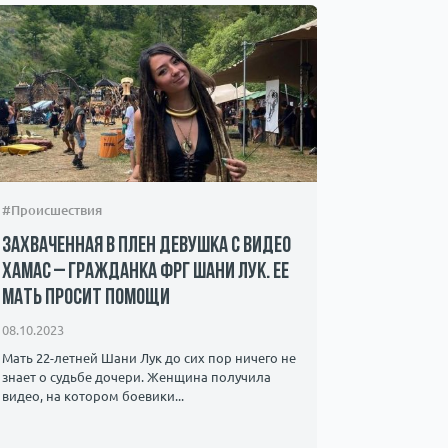
#Происшествия
#Шоу-бизн
Захваченная в плен девушка с видео
Фото Гал
ХАМАС – гражданка ФРГ Шани Лук. Ее
сосками»
мать просит помощи
интернет
08.10.2023
21.12.2022
Мать 22-летней Шани Лук до сих пор ничего не
Нужны ли з
знает о судьбе дочери. Женщина получила
видео, на котором боевики...