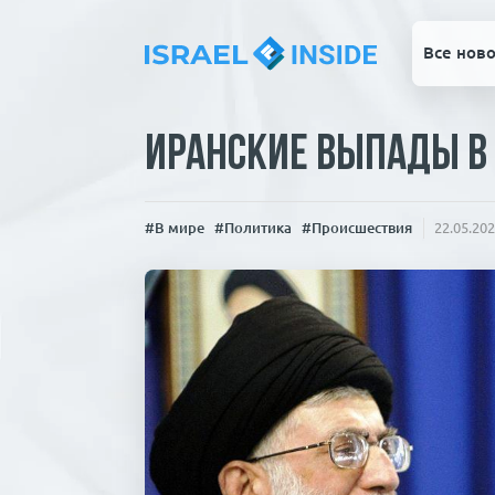
Все ново
Иранские выпады в 
#В мире
#Политика
#Происшествия
22.05.20