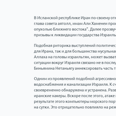
В Исламской республике Иран по-своему отм
глава совета аятолл, имам Али Хаменеи про
опухолью Ближнего востока”. Далее прозву
призывы к ликвидации государства Израиль
Подобная риторика выступлений политическ
для Ирана, так и для большинства мусульма
Аллаха на головы израильтян, может вызва
ситуации вокруг Израиля связано не в пос
Биньямина Нетаньягу аннексировать часть 
Одним из проявлений подобной агрессивной
водоснабжения и канализации Израиля. К с
своевременно обнаружена и устранена. Разв
иранские хакеры. Вскоре после этого, атак
результате этого компьютеры морского по
на сутки. Это отрицательно повлияло на ре