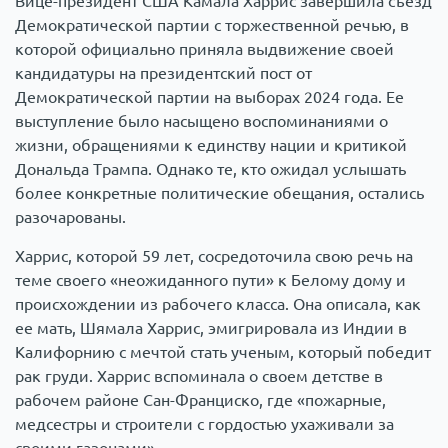
Вице-президент США Камала Харрис завершила съезд
Демократической партии с торжественной речью, в
которой официально приняла выдвижение своей
кандидатуры на президентский пост от
Демократической партии на выборах 2024 года. Ее
выступление было насыщено воспоминаниями о
жизни, обращениями к единству нации и критикой
Дональда Трампа. Однако те, кто ожидал услышать
более конкретные политические обещания, остались
разочарованы.
Харрис, которой 59 лет, сосредоточила свою речь на
теме своего «неожиданного пути» к Белому дому и
происхождении из рабочего класса. Она описала, как
ее мать, Шямала Харрис, эмигрировала из Индии в
Калифорнию с мечтой стать ученым, который победит
рак груди. Харрис вспоминала о своем детстве в
рабочем районе Сан-Франциско, где «пожарные,
медсестры и строители с гордостью ухаживали за