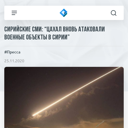
Сирийские СМИ: “ЦАХАЛ вновь атаковали
Все новости
Технологии
военные объекты в Сирии”
Политика
Спорт
#Пресса
25.11.2020
В мире
Здоровье и красота
Экономика
Пресса
Общество
Статьи
Коронавирус
ЧП И КРИМИНАЛ