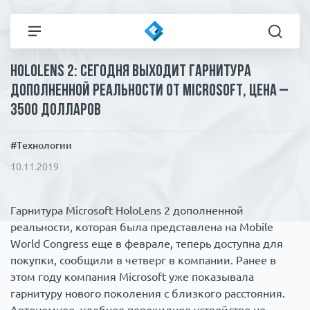
HoloLens 2: сегодня выходит гарнитура
Все новости
Технологии
дополненной реальности от Microsoft, цена –
3500 долларов
Политика
Спорт
#Технологии
В мире
Здоровье и красота
10.11.2019
Экономика
Пресса
Гарнитура Microsoft HoloLens 2 дополненной
реальности, которая была представлена на Mobile
Общество
Статьи
World Congress еще в феврале, теперь доступна для
покупки, сообщили в четверг в компании. Ранее в
этом году компания Microsoft уже показывала
Коронавирус
ЧП И КРИМИНАЛ
гарнитуру нового поколения с близкого расстояния.