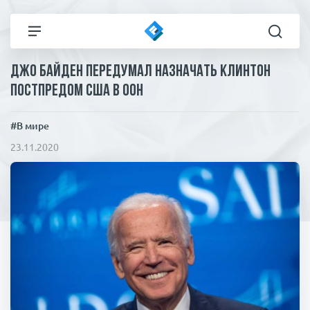
Джо Байден передумал назначать Клинтон
Все новости
Технологии
постпредом США в ООН
Политика
Спорт
#В мире
23.11.2020
В мире
Здоровье и красота
Экономика
Пресса
Общество
Статьи
Коронавирус
ЧП И КРИМИНАЛ