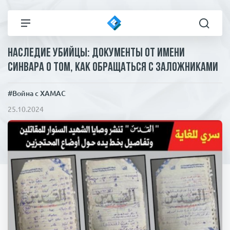
Наследие убийцы: документы от имени
Все новости
Технологии
Синвара о том, как обращаться с заложниками
Политика
Спорт
#Война с ХАМАС
25.10.2024
В мире
Здоровье и красота
Экономика
Пресса
Общество
Статьи
Коронавирус
ЧП И КРИМИНАЛ