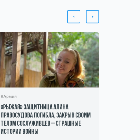
#Армия
#Происшес
«Рыжая» защитница Алина
Захвачен
Правосудова погибла, закрыв своим
ХАМАС – 
телом сослуживцев – страшные
мать пр
истории войны
08.10.2023