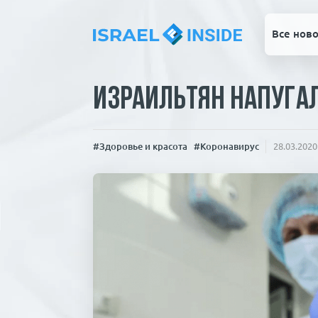
Все ново
Израильтян напуга
#Здоровье и красота
#Коронавирус
28.03.2020