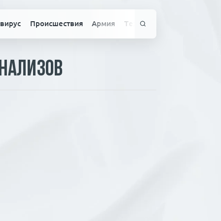
вирус
Происшествия
Армия
Технологии
Спорт
Здо
нализов