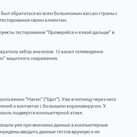
 был обратиться ко всем больничным кассам страны с
 тестирования своим клиентам.
пункты тестирования “Проверяйся и езжай дальше” в
ратила забор анализов. 12 канал телевидения
ом” защитного снаряжения.
иложении “Маген” (“Щит”). Уже в пятницу через него
ений о контактах с больными коронавирусом. У
зраиль подвергся компьютерной атаке.
изошла уже при внесении данных в компьютерные
вынуждены вводить данные тестов вручную и не