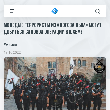
Молодые террористы из «Логова льва» могут
Все новости
Технологии
добиться силовой операции в Шхеме
Политика
Спорт
#Армия
17.10.2022
В мире
Здоровье и красота
Экономика
Пресса
Общество
Статьи
Коронавирус
ЧП И КРИМИНАЛ