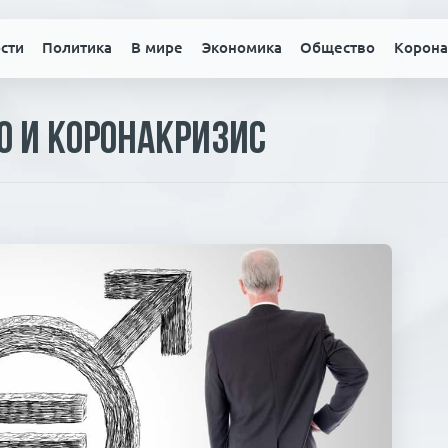
сти
Политика
В мире
Экономика
Общество
Корона
о и коронакризис