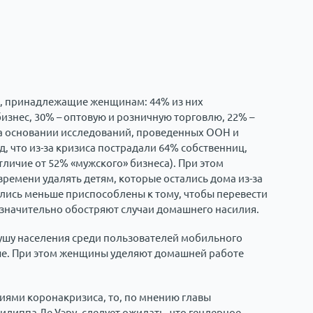
ы, принадлежащие женщинам: 44% из них
знес, 30% – оптовую и розничную торговлю, 22% –
 основании исследований, проведенных ООН и
 что из-за кризиса пострадали 64% собственниц,
личие от 52% «мужского» бизнеса). При этом
емени удалять детям, которые остались дома из-за
лись меньше приспособлены к тому, чтобы перевести
ю значительно обостряют случаи домашнего насилия.
душу населения среди пользователей мобильного
е. При этом женщины уделяют домашней работе
виями коронакризиса, то, по мнению главы
иппа Ле Уэру, следует ожидать, что гендерное