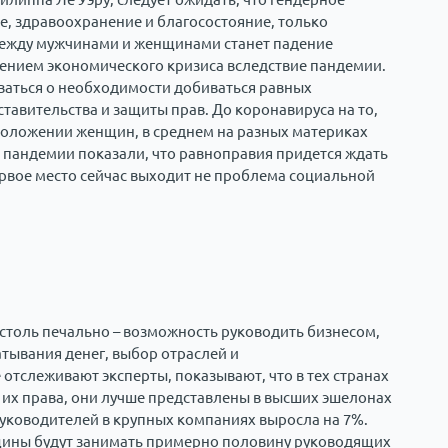
ие, здравоохранение и благосостояние, только
между мужчинами и женщинами станет падение
ением экономического кризиса вследствие пандемии.
ваться о необходимости добиваться равных
тавительства и защиты прав. До коронавируса на то,
 положении женщин, в среднем на разных материках
 пандемии показали, что равноправия придется ждать
ервое место сейчас выходит не проблема социальной
 столь печально – возможность руководить бизнесом,
тывания денег, выбор отраслей и
отслеживают эксперты, показывают, что в тех странах
их права, они лучше представлены в высших эшелонах
руководителей в крупных компаниях выросла на 7%.
нщины будут занимать примерно половину руководящих