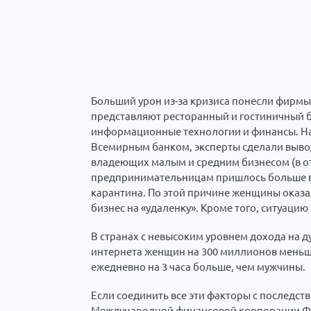
Больший урон из-за кризиса понесли фирм
представляют ресторанный и гостиничный би
информационные технологии и финансы. На
Всемирным банком, эксперты сделали вывод,
владеющих малым и средним бизнесом (в от
предпринимательницам пришлось больше вр
карантина. По этой причине женщины оказа
бизнес на «удаленку». Кроме того, ситуаци
В странах с невысоким уровнем дохода на 
интернета женщин на 300 миллионов меньш
ежедневно на 3 часа больше, чем мужчины.
Если соединить все эти факторы с последст
Международной финансовой корпорации Фил