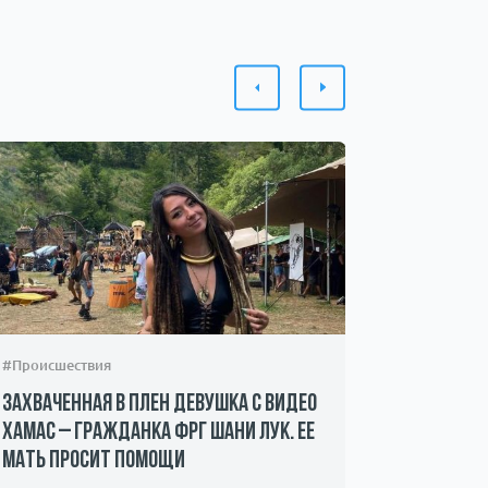
#Происшествия
#Шоу-бизн
Захваченная в плен девушка с видео
Фото Гал
ХАМАС – гражданка ФРГ Шани Лук. Ее
сосками»
мать просит помощи
интернет