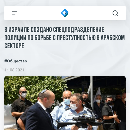
В Израиле создано спецподразделение
Все новости
Технологии
полиции по борьбе с преступностью в арабском
секторе
Политика
Спорт
#Общество
В мире
Здоровье и красота
11.08.2021
Экономика
Пресса
Общество
Статьи
Коронавирус
ЧП И КРИМИНАЛ