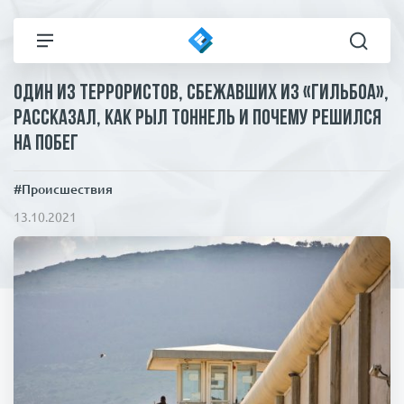
Один из террористов, сбежавших из «Гильбоа»,
Все новости
Технологии
рассказал, как рыл тоннель и почему решился
на побег
Политика
Спорт
#Происшествия
В мире
Здоровье и красота
13.10.2021
Экономика
Пресса
Общество
Статьи
Коронавирус
ЧП И КРИМИНАЛ