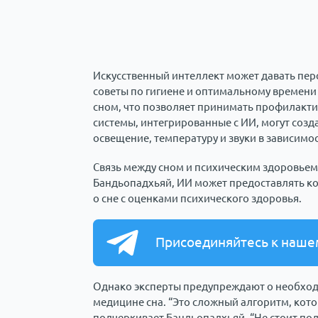
Искусственный интеллект может давать пер
советы по гигиене и оптимальному времени
сном, что позволяет принимать профилакти
системы, интегрированные с ИИ, могут созд
освещение, температуру и звуки в зависимос
Связь между сном и психическим здоровьем
Бандьопадхьяй, ИИ может предоставлять к
о сне с оценками психического здоровья.
Присоединяйтесь к наше
Однако эксперты предупреждают о необход
медицине сна. “Это сложный алгоритм, кото
подчеркивает Бандьопадхьяй. “Не стоит пол