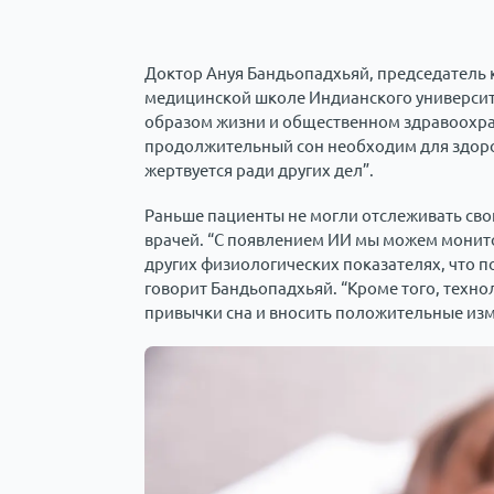
Доктор Ануя Бандьопадхьяй, председатель 
медицинской школе Индианского университе
образом жизни и общественном здравоохра
продолжительный сон необходим для здоров
жертвуется ради других дел”.
Раньше пациенты не могли отслеживать свои
врачей. “С появлением ИИ мы можем монито
других физиологических показателях, что 
говорит Бандьопадхьяй. “Кроме того, техн
привычки сна и вносить положительные изм