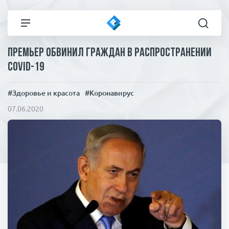
Премьер обвинил граждан в распространении
Все новости
Технологии
COVID-19
Политика
Спорт
#Здоровье и красота
#Коронавирус
07.06.2020
В мире
Здоровье и красота
Экономика
Пресса
Общество
Статьи
Коронавирус
ЧП И КРИМИНАЛ