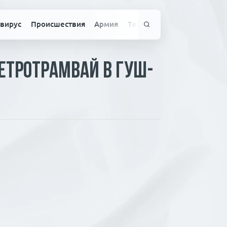
вирус
Происшествия
Армия
Технологии
Спорт
Здо
етротрамвай в Гуш-