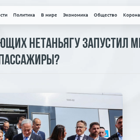
сти
Политика
В мире
Экономика
Общество
Корона
ющих Нетаньягу запустил м
 пассажиры?