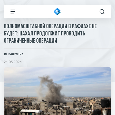
Полномасштабной операции в Рафиахе не
Все новости
Технологии
будет: ЦАХАЛ продолжит проводить
ограниченные операции
Политика
Спорт
#Политика
В мире
Здоровье и красота
21.05.2024
Экономика
Пресса
Общество
Статьи
Коронавирус
ЧП И КРИМИНАЛ