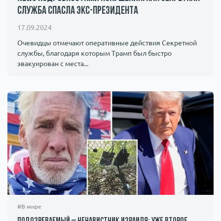
служба спасла экс-президента
Происшествия
1000 мелочей
17.09.2024
Армия
Очевидцы отмечают оперативные действия Секретной
службы, благодаря которым Трамп был быстро
эвакуирован с места...
#В мире