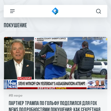
Покушение
Все новости
Технологии
Политика
Спорт
В мире
Здоровье и красота
Экономика
Пресса
Общество
Статьи
#В мире
Коронавирус
ЧП И КРИМИНАЛ
Партнер Трампа по гольфу поделился для Fox
News подробностями покушения: как Секретная