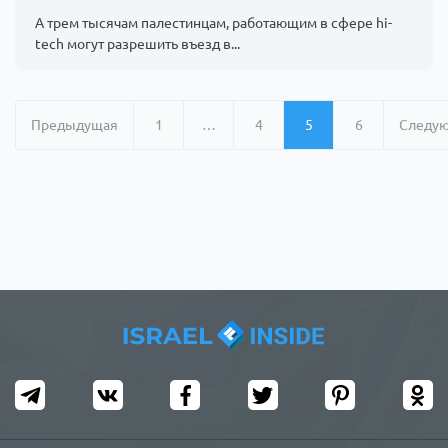
А трем тысячам палестинцам, работающим в сфере hi-
tech могут разрешить въезд в...
Предыдущая
1
…
4
5
6
Следу