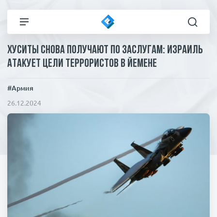
Хуситы снова получают по заслугам: Израиль
Все новости
Технологии
атакует цели террористов в Йемене
Политика
Спорт
#Армия
26.12.2024
В мире
Здоровье и красота
Экономика
Пресса
Общество
Статьи
Коронавирус
ЧП И КРИМИНАЛ