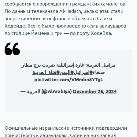
сообщается о повреждении гражданских самолётов.
По данным телеканала Al-Hadath, целью атак стали
энергетические и нефтяные объекты в Сане и
Ходейде. Всего было произведено семь авиаударов
по столице Йемена и три — по порту Ходейда.
مراسل العربية: غارة إسرائيلية ضربت برج مطار
صنعاء
#إسرائيل
#اليمن
#قناة_العربية
pic.twitter.com/VMmbn5YTgL
— العربية (@AlArabiya)
December 26, 2024
Официальные израильские источники подтвердили
причастность к авиаударам. Один из них заявил