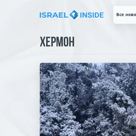
Все ново
Хермон