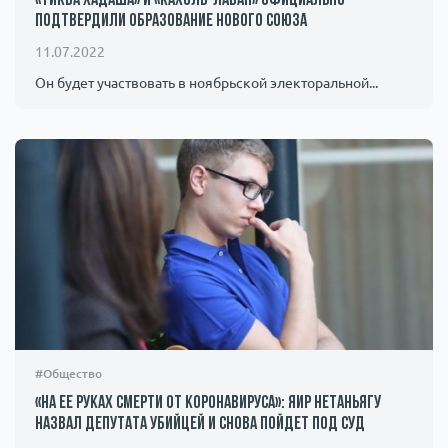
«Тиква Хадаша» и «Кахоль-Лаван» официально
подтвердили образование нового союза
11.07.2022
Он будет участвовать в ноябрьской электоральной...
#Общество
«На ее руках смерти от коронавируса»: Яир Нетаньягу
назвал депутата убийцей и снова пойдет под суд