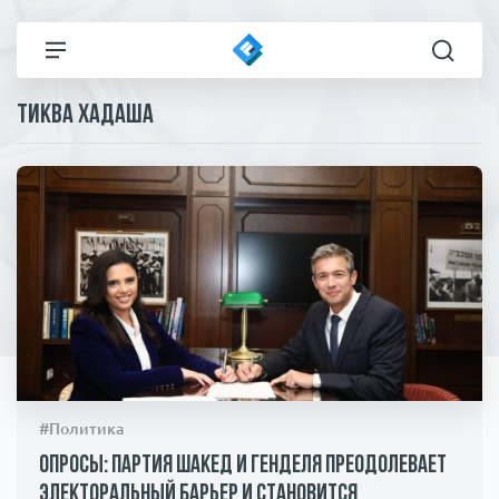
Тиква Хадаша
Все новости
Технологии
Политика
Спорт
В мире
Здоровье и красота
Экономика
Пресса
Общество
Статьи
#Политика
Коронавирус
ЧП И КРИМИНАЛ
Опросы: партия Шакед и Генделя преодолевает
электоральный барьер и становится