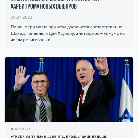
«арбитром» новых выборов
Происшествия
1000 мелочей
29.07.2022
Армия
Первые три места при этом достанутся соответственно
Шакед, Генделю и Цви Хаузеру, а четвертое – кому-то из
числа религиозных...
#Политика