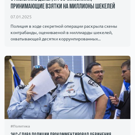
принимающие взятки на миллионы шекелей
Происшествия
1000 мелочей
07.01.2025
Армия
Полиция в ходе секретной операции раскрыла схемы
контрабанды, оцениваемой в миллиарды шекелей,
охватывающей десятки коррумпированных...
#Политика